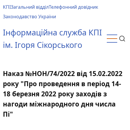
Перейти
КПІ
Загальний відділ
Телефонний довідник
до
Main
Законодавство України
основного
menu
вмісту
Інформаційна служба КПІ
ім. Ігоря Сікорського
Наказ №НОН/74/2022 від 15.02.2022
року "Про проведення в період 14-
18 березня 2022 року заходів з
нагоди міжнародного дня числа
Пі"