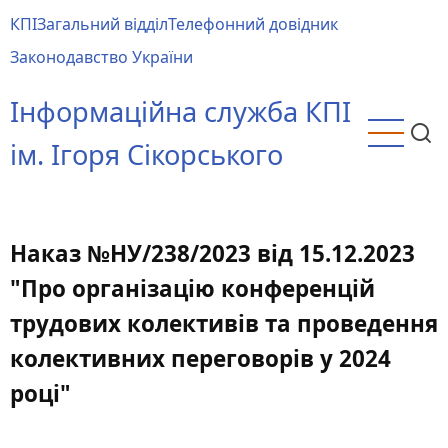
Перейти
КПІ
Загальний відділ
Телефонний довідник
до
Main
Законодавство України
основного
menu
вмісту
Інформаційна служба КПІ
ім. Ігоря Сікорського
Наказ №НУ/238/2023 від 15.12.2023
"Про організацію конференцій
трудових колективів та проведення
колективних переговорів у 2024
році"