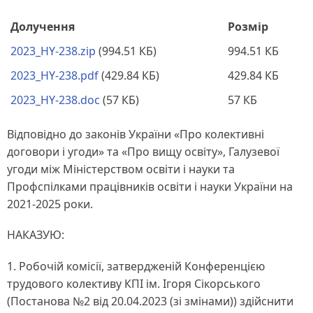
Долучення
Розмір
2023_HY-238.zip
(994.51 КБ)
994.51 КБ
2023_HY-238.pdf
(429.84 КБ)
429.84 КБ
2023_HY-238.doc
(57 КБ)
57 КБ
Відповідно до законів України «Про колективні
договори і угоди» та «Про вищу освіту», Галузевої
угоди між Міністерством освіти і науки та
Профспілками працівників освіти і науки України на
2021-2025 роки.
НАКАЗУЮ:
1. Робочій комісії, затвердженій Конференцією
трудового колективу КПІ ім. Ігоря Сікорського
(Постанова №2 від 20.04.2023 (зі змінами)) здійснити