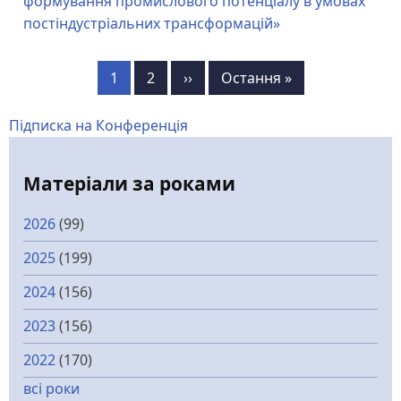
формування промислового потенціалу в умовах
постіндустріальних трансформацій»
Розбивка
Сторінка
1
Сторінка
2
Наступна
››
Остання
Остання »
на
сторінка
сторінка
сторінки
Підписка на Конференція
Матеріали за роками
2026
(99)
2025
(199)
2024
(156)
2023
(156)
2022
(170)
всі роки