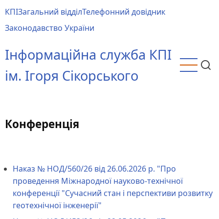
Перейти
КПІ
Загальний відділ
Телефонний довідник
до
Main
Законодавство України
основного
menu
вмісту
Інформаційна служба КПІ
ім. Ігоря Сікорського
Конференція
Наказ № НОД/560/26 від 26.06.2026 р. "Про
проведення Міжнародної науково-технічної
конференції "Сучасний стан і перспективи розвитку
геотехнічної інженерії"