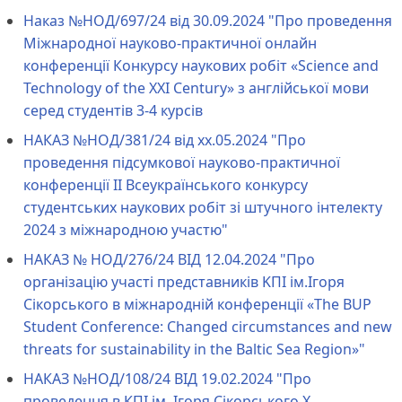
Наказ №НОД/697/24 від 30.09.2024 "Про проведення
Міжнародної науково-практичної онлайн
конференції Конкурсу наукових робіт «Science and
Technology of the XXI Century» з англійської мови
серед студентів 3-4 курсів
НАКАЗ №НОД/381/24 від хх.05.2024 "Про
проведення підсумкової науково-практичної
конференції ІІ Всеукраїнського конкурсу
студентських наукових робіт зі штучного інтелекту
2024 з міжнародною участю"
НАКАЗ № НОД/276/24 ВІД 12.04.2024 "Про
організацію участі представників KПІ ім.Ігоря
Сікорського в міжнародній конференції «The BUP
Student Conference: Changed circumstances and new
threats for sustainability in the Baltic Sea Region»"
НАКАЗ №НОД/108/24 ВІД 19.02.2024 "Про
проведення в КПІ ім. Ігоря Сікорського Х