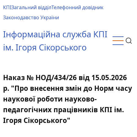
Перейти
КПІ
Загальний відділ
Телефонний довідник
до
Main
Законодавство України
основного
menu
вмісту
Інформаційна служба КПІ
ім. Ігоря Сікорського
Наказ № НОД/434/26 від 15.05.2026
р. "Про внесення змін до Норм часу
наукової роботи науково-
педагогічних працівників КПІ ім.
Ігоря Сікорського"