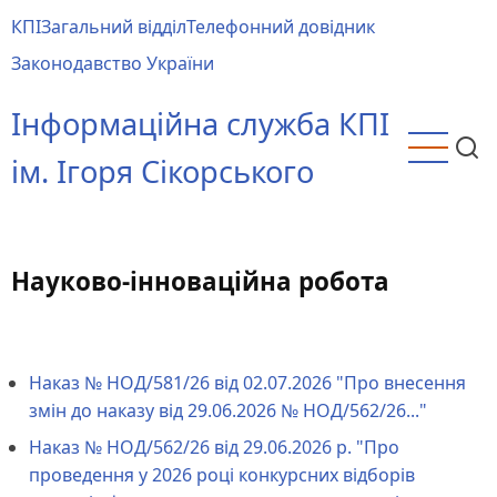
Перейти
КПІ
Загальний відділ
Телефонний довідник
до
Main
Законодавство України
основного
menu
вмісту
Інформаційна служба КПІ
ім. Ігоря Сікорського
Науково-інноваційна робота
Наказ № НОД/581/26 від 02.07.2026 "Про внесення
змін до наказу від 29.06.2026 № НОД/562/26..."
Наказ № НОД/562/26 від 29.06.2026 р. "Про
проведення у 2026 році конкурсних відборів