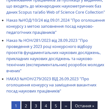
преміювання працівників за публікації у виданнях,
що входять до міжнародних наукометричних баз
даних Scopus та/або Web of Science Core Collection"
Наказ №НОД/10/24 від 09.01.2024 "Про оголошення
конкурсу з метою заповнення посад науково-
педагогічних працівників"
Наказ № НОН/281/2023 від 28.09.2023 "Про
проведення у 2023 році конкурсного відбору
проєктів фундаментальних наукових досліджень,
прикладних наукових досліджень та науково-
технічних (експериментальних) розробок молодих
вчених"
НАКАЗ №НОН/279/2023 ВІД 26.09.2023 "Про
оголошення конкурсу на заміщення вакантних
посад наукових працівників"
Розбивка
Сторінка
1
Сторінка
2
Сторінка
3
Сторінка
4
Сторінка
5
Наступна
››
Остання
Остання »