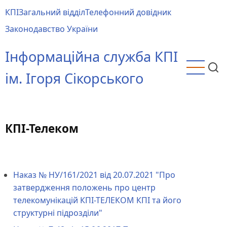
Перейти
КПІ
Загальний відділ
Телефонний довідник
до
Main
Законодавство України
основного
menu
вмісту
Інформаційна служба КПІ
ім. Ігоря Сікорського
КПІ-Телеком
Наказ № НУ/161/2021 від 20.07.2021 "Про
затвердження положень про центр
телекомунікацій КПІ-ТЕЛЕКОМ КПІ та його
структурні підрозділи"