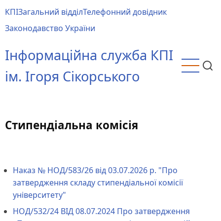
Перейти
КПІ
Загальний відділ
Телефонний довідник
до
Main
Законодавство України
основного
menu
вмісту
Інформаційна служба КПІ
ім. Ігоря Сікорського
Стипендіальна комісія
Наказ № НОД/583/26 від 03.07.2026 р. "Про
затвердження складу стипендіальної комісії
університету"
НОД/532/24 ВІД 08.07.2024 Про затвердження