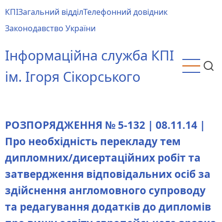
Перейти
КПІ
Загальний відділ
Телефонний довідник
до
Main
Законодавство України
основного
menu
вмісту
Інформаційна служба КПІ
ім. Ігоря Сікорського
РОЗПОРЯДЖЕННЯ № 5-132 | 08.11.14 |
Про необхідність перекладу тем
дипломних/дисертаційних робіт та
затвердження відповідальних осіб за
здійснення англомовного супроводу
та редагування додатків до дипломів