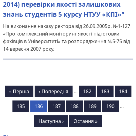
2014) перевірки якості залишкових
знань студентів 5 курсу НТУУ «КПІ»"
На виконання наказу ректора від 26.09.2005р. №1-127
«Про комплексний моніторинг якості підготовки
фахівців в Університеті» та розпорядження №5-75 від
14 вересня 2007 року,
Розбивка
Перша
« Перша
Попередня
‹ Попередня
…
Сторінка
182
Сторінка
183
Сторін
184
на
сторінка
сторінка
Сторінка
185
Сторінка
186
Сторінка
187
Сторінка
188
Сторінка
189
Сторінка
190
…
сторінки
Наступна
Наступна ›
Остання
Остання »
сторінка
сторінка