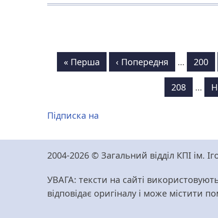
Розбивка
Перша
« Перша
Попередня
‹ Попередня
…
Сторі
200
на
сторінка
сторінка
Сторінка
208
…
Н
Н
сторінки
с
Підписка на
2004-2026 © Загальний відділ КПІ ім. 
УВАГА: тексти на сайті використовують
відповідає оригіналу і може містити п