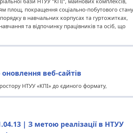
ріальної бази НТУУ "КПІ", майнових комплексів,
м площ, покращення соціально-побутового стан
порядку в навчальних корпусах та гуртожитках,
авчання та відпочинку працівників та осіб, що
о оновлення веб-сайтів
остору НТУУ «КПІ» до єдиного формату,
04.13 | З метою реалізації в НТУУ