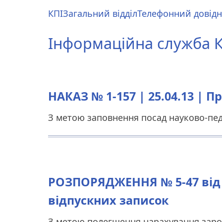
Перейти
КПІ
Загальний відділ
Телефонний довід
до
Main
основного
menu
Інформаційна служба КП
вмісту
НАКАЗ № 1-157 | 25.04.13 | 
З метою заповнення посад науково-пед
РОЗПОРЯДЖЕННЯ № 5-47 від 2
відпускних записок
З метою полегшення нарахування зароб