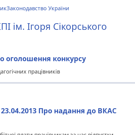
ник
Законодавство України
І ім. Ігоря Сікорського
Про оголошення конкурсу
агогічних працівників
3.04.2013 Про надання до ВКАС
ітної плати працівникам за час відпустки,