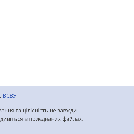
нка
,
ВСВУ
ання та цілісність не завжди
т дивіться в приєднаних файлах.