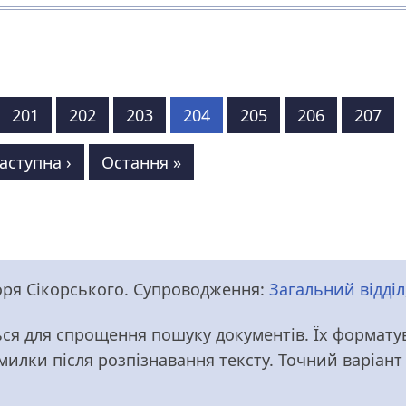
нка
Сторінка
201
Сторінка
202
Сторінка
203
Сторінка
204
Сторінка
205
Сторінка
206
Сторі
207
аступна
аступна ›
Остання
Остання »
торінка
сторінка
Ігоря Сікорського. Супроводження:
Загальний відділ
ся для спрощення пошуку документів. Їх форматув
омилки після розпізнавання тексту. Точний варіан