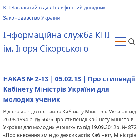
Перейти
КПІ
Загальний відділ
Телефонний довідник
до
Main
Законодавство України
основного
menu
вмісту
Інформаційна служба КПІ
ім. Ігоря Сікорського
НАКАЗ № 2-13 | 05.02.13 | Про стипендії
Кабінету Міністрів України для
молодих учених
Відповідно до постанов Кабінету Міністрів України від
26.08.1994 р. № 560 «Про стипендії Кабінету Міністрів
України для молодих учених» та від 19.09.2012р. № 872
«Про внесення змін до деяких актів Кабінету Міністрів