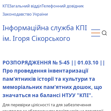
Перейти
КПІ
Загальний відділ
Телефонний довідник
до
Main
Законодавство України
основного
menu
вмісту
Інформаційна служба КПІ
ім. Ігоря Сікорського
РОЗПОРЯДЖЕННЯ № 5-45 || 01.03.10 ||
Про проведення інвентаризації
пам’ятників історії та культури та
меморіальних пам’ятних дошок, що
значаться на балансі НТУУ "КПІ".
Для перевірки цілісності та для забезпечення