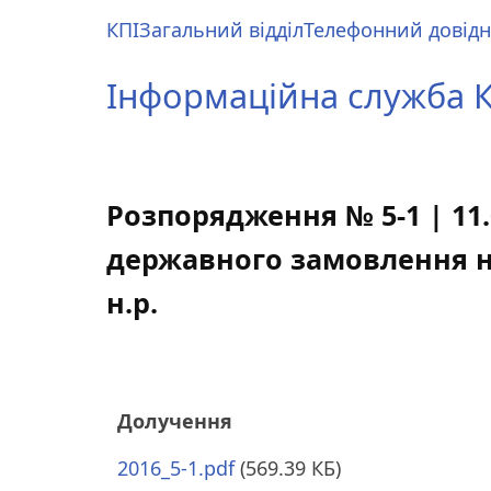
Перейти
КПІ
Загальний відділ
Телефонний довід
до
Main
основного
menu
Інформаційна служба КП
вмісту
Розпорядження № 5-1 | 11
державного замовлення на
н.р.
Долучення
2016_5-1.pdf
(569.39 КБ)