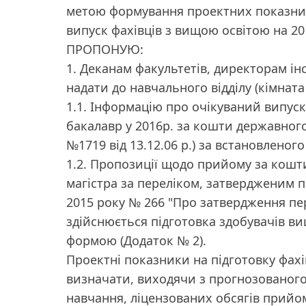
метою формування проектних показник
випуск фахівців з вищою освітою на 20
ПРОПОНУЮ:
1. Деканам факультетів, директорам інс
надати до навчального відділу (кімната 
1.1. Інформацію про очікуваний випуск
бакалавр у 2016р. за кошти державног
№1719 від 13.12.06 р.) за встановленог
1.2. Пропозиції щодо прийому за кошт
магістра за переліком, затвердженим п
2015 року № 266 "Про затвердження пер
здійснюється підготовка здобувачів вищ
формою (Додаток № 2).
Проектні показники на підготовку фахів
визначати, виходячи з прогнозованого 
навчання, ліцензованих обсягів прийо