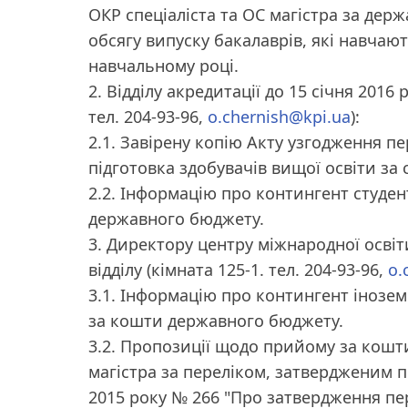
ОКР спеціаліста та ОС магістра за де
обсягу випуску бакалаврів, які навча
навчальному році.
2. Відділу акредитації до 15 січня 2016
тел. 204-93-96,
o.chernish@kpi.ua
):
2.1. Завірену копію Акту узгодження п
підготовка здобувачів вищої освіти за
2.2. Інформацію про контингент студен
державного бюджету.
3. Директору центру міжнародної освіт
відділу (кімната 125-1. тел. 204-93-96,
o.
3.1. Інформацію про контингент інозем
за кошти державного бюджету.
3.2. Пропозиції щодо прийому за кошт
магістра за переліком, затвердженим п
2015 року № 266 "Про затвердження пер