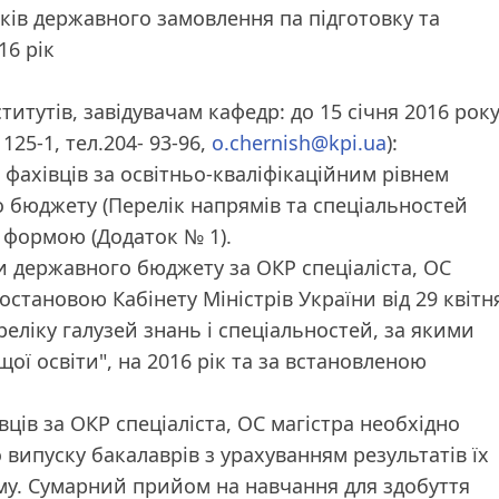
ів державного замовлення па підготовку та
16 рік
титутів, завідувачам кафедр: до 15 січня 2016 рок
125-1, тел.204- 93-96,
o.chernish@kpi.ua
):
 фахівців за освітньо-кваліфікаційним рівнем
о бюджету (Перелік напрямів та спеціальностей
о формою (Додаток № 1).
и державного бюджету за ОКР спеціаліста, ОС
остановою Кабінету Міністрів України від 29 квітн
еліку галузей знань і спеціальностей, за якими
ої освіти", на 2016 рік та за встановленою
ців за ОКР спеціаліста, ОС магістра необхідно
випуску бакалаврів з урахуванням результатів їх
му. Сумарний прийом на навчання для здобуття