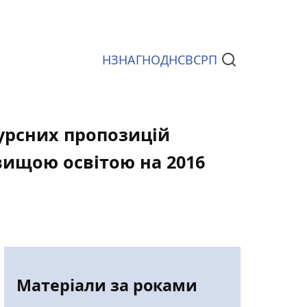
НЗ
НАГ
НОД
НСВС
РП
Документи
курсних пропозицій
вищою освітою на 2016
Матеріали за роками