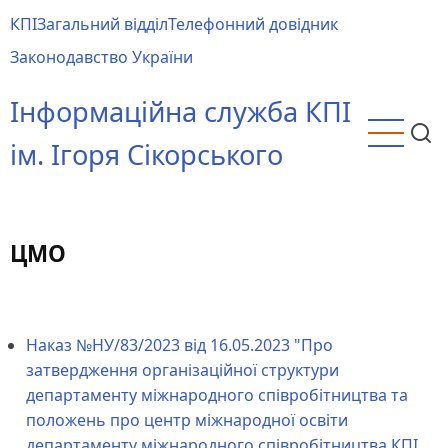
Перейти
КПІ
Загальний відділ
Телефонний довідник
до
Main
Законодавство України
основного
menu
вмісту
Інформаційна служба КПІ
ім. Ігоря Сікорського
ЦМО
Наказ №НУ/83/2023 від 16.05.2023 "Про
затвердження організаційної структури
департаменту міжнародного співробітництва та
положень про центр міжнародної освіти
департаменту міжнародного співробітництва КПІ