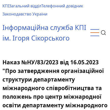
Перейти
КПІ
Загальний відділ
Телефонний довідник
до
Main
Законодавство України
основного
menu
вмісту
Інформаційна служба КПІ
ім. Ігоря Сікорського
Наказ №НУ/83/2023 від 16.05.2023
"Про затвердження організаційної
структури департаменту
міжнародного співробітництва та
положень про центр міжнародної
освіти департаменту міжнародного