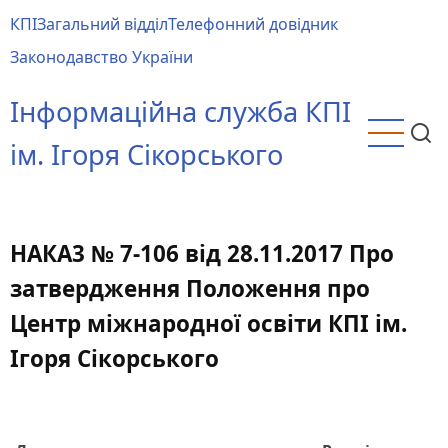
Перейти
КПІ
Загальний відділ
Телефонний довідник
до
Main
Законодавство України
основного
menu
вмісту
Інформаційна служба КПІ
ім. Ігоря Сікорського
НАКА3 № 7-106 від 28.11.2017 Про
затвердження Положення про
Центр міжнародної освіти КПІ ім.
Ігоря Сікорського