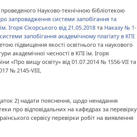
у, проведеного Науково-технічною бібліотекою
ро запровадження системи запобігання та
м. Ігоря Сікорського від 21.05.2018
та
Наказу № 1-
системи запобігання академічному плагіату в КПІ
метою підвищення якості освітнього та наукового
ури академічної чесності в КПІ ім. Ігоря
ни «Про вищу освіту» від 01.07.2014 № 1556-VII та
017 № 2145-VIII,
даток 2) надати пояснення, щодо ненадання
отеки про відповідальних на кафедрах за перевірку
раїнського сервісу перевірки робіт на виявлення