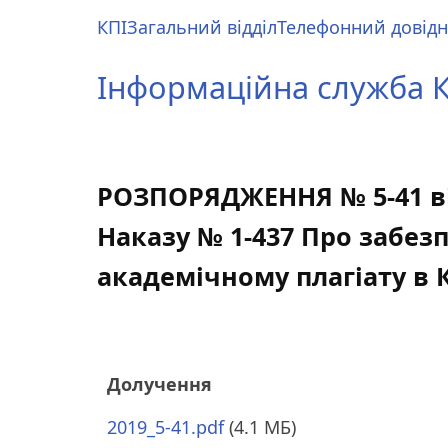
Перейти
КПІ
Загальний відділ
Телефонний довід
до
Main
основного
menu
Інформаційна служба КП
вмісту
РОЗПОРЯДЖЕННЯ № 5-41 від
Наказу № 1-437 Про забез
академічному плагіату в КП
Долучення
2019_5-41.pdf
(4.1 МБ)