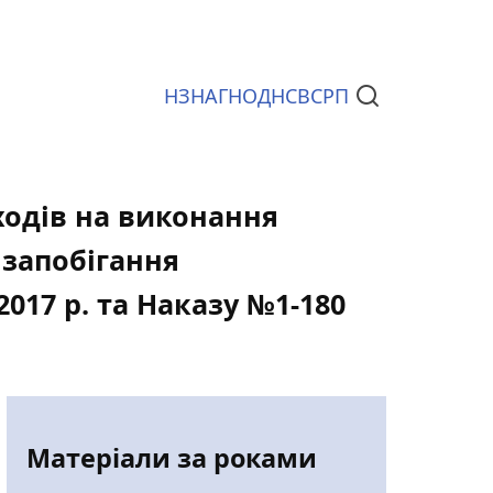
НЗ
НАГ
НОД
НСВС
РП
Документи
ходів на виконання
 запобігання
2017 р. та Наказу №1-180
Матеріали за роками