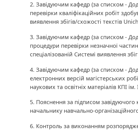
2. Завідуючим кафедр (за списком - До
перевірки кваліфікаційних робіт здобув
виявлення збігів/схожості текстів Unich
3. Завідуючим кафедр (за списком - До
процедури перевірки незначної частини
спеціалізованій Системі виявлення збіг
4. Завідуючим кафедр (за списком - Д
електронних версій магістерських робі
наукових та освітніх матеріалів КПІ ім. 
5. Пояснення за підписом завідуючого 
начальнику навчально-організаційного у
6. Контроль за виконанням розпорядж