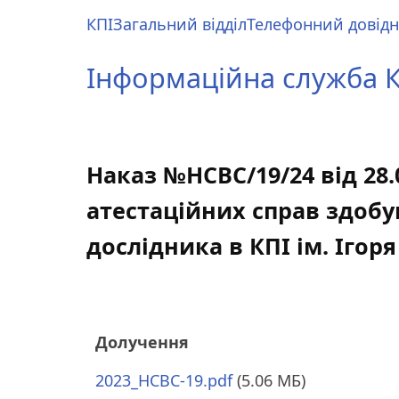
Перейти
КПІ
Загальний відділ
Телефонний довід
до
Main
основного
menu
Інформаційна служба КП
вмісту
Наказ №НСВС/19/24 від 28
атестаційних справ здобу
дослідника в КПІ ім. Ігоря
Долучення
2023_HCBC-19.pdf
(5.06 МБ)