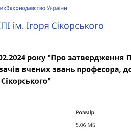
ник
Законодавство України
І ім. Ігоря Сікорського
.02.2024 року "Про затвердження 
вачів вчених звань професора, д
 Сікорського"
Розмір
5.06 МБ