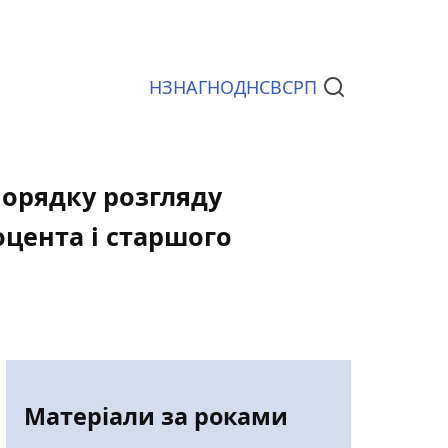
НЗ
НАГ
НОД
НСВС
РП
Документи
Порядку розгляду
оцента і старшого
Матеріали за роками