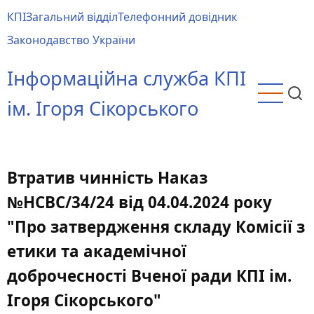
Перейти
КПІ
Загальний відділ
Телефонний довідник
до
Main
Законодавство України
основного
menu
вмісту
Інформаційна служба КПІ
ім. Ігоря Сікорського
Втратив чинність Наказ
№НСВС/34/24 від 04.04.2024 року
"Про затвердження складу Комісії з
етики та академічної
доброчесності Вченої ради КПІ ім.
Ігоря Сікорського"