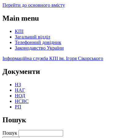
Перейти до основного вмісту
Main menu
КПІ
Загальний відділ
Телефонний довідник
Законодавство України
Інформаційна служба КПІ ім. Ігоря Сікорського
Документи
НЗ
НАГ
НОД
НСВС
РП
Пошук
Пошук