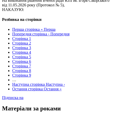
На виконання рішення Вченої ради КПІ ім. Ігоря Сікорського
від 11.05.2026 року (Протокол № 5),
НАКАЗУЮ:
Розбивка на сторінки
Перша сторінка
« Перша
Попередня сторінка
‹ Попередня
Сторінка
1
Сторінка
2
Сторінка
3
Сторінка
4
Сторінка
5
Сторінка
6
Сторінка
7
Сторінка
8
Сторінка
9
…
Наступна сторінка
Наступна ›
Остання сторінка
Остання »
Підписка на
Матеріали за роками