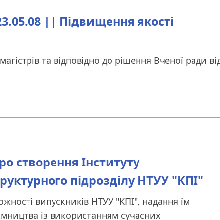
.05.08 || Підвищення якості
агістрів та відповідно до рішення Вченої ради ві
Про створення Інституту
руктурного підрозділу НТУУ "КПІ"
ності випускників НТУУ "КПІ", надання їм
иємництва із використанням сучасних