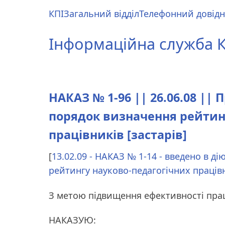
Перейти
КПІ
Загальний відділ
Телефонний довід
до
Main
основного
menu
Інформаційна служба КП
вмісту
НАКАЗ № 1-96 || 26.06.08 |
порядок визначення рейтин
працівників [застарів]
[
13.02.09 - НАКАЗ № 1-14 - введено в 
рейтингу науково-педагогічних праців
З метою підвищення ефективності прац
НАКАЗУЮ: