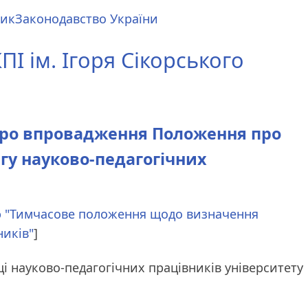
ник
Законодавство України
І ім. Ігоря Сікорського
| Про впровадження Положення про
гу науково-педагогічних
дію "Тимчасове положення щодо визначення
ників"
]
і науково-педагогічних працівників університету